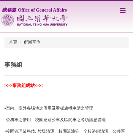
跳
總務處 Office of General Affairs
到
主
要
內
容
區
首頁
所屬單位
事務組
>>>
事務組網站
<<<
-室內
、
室外各場地之借用及看板旗幟申請之管理
-
公務車之借用
、
校園巡迴公車及區間車之各項訊息管理
-
校園管理業務
(
如
:
垃圾清運、校園流浪狗、全校浴廁清潔、公共區