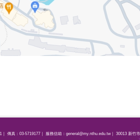
31｜ 傳真：03-5719177｜ 服務信箱：general@my.nthu.edu.tw｜ 30013 