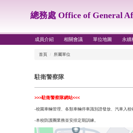
跳
到
總務處 Office of General Af
主
要
內
容
成員介紹
相關會議
單位地圖
永續
區
首頁
所屬單位
駐衛警察隊
駐衛警察隊網站
>>>
<<<
-校園車輛管理、各類車輛停車識別證發放、汽車入校
-本校防護團業務並安排定期訓練。